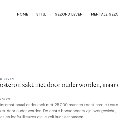
HOME
STIJL
GEZOND LEVEN
MENTALE GEZ
D LEVEN
osteron zakt niet door ouder worden, maar
e 2026
internationaal onderzoek met 25.000 mannen toont aan: je test
niet door ouder worden. De echte boosdoeners zijn overgewicht,
es en leefstijlkeuzes die je zelf kunt aanpassen.