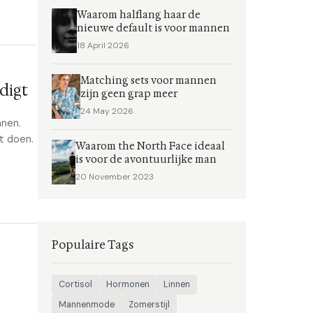
Waarom halflang haar de
nieuwe default is voor mannen
18 April 2026
Matching sets voor mannen
digt
zijn geen grap meer
24 May 2026
anen.
t doen.
Waarom the North Face ideaal
is voor de avontuurlijke man
20 November 2023
Populaire Tags
Cortisol
Hormonen
Linnen
Mannenmode
Zomerstijl