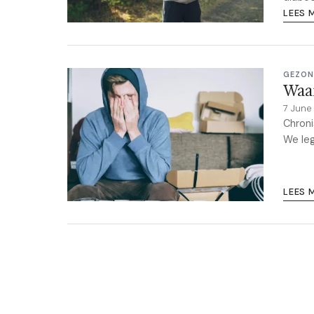
LEES 
GEZON
Waar
7 June
Chroni
We leg
LEES 